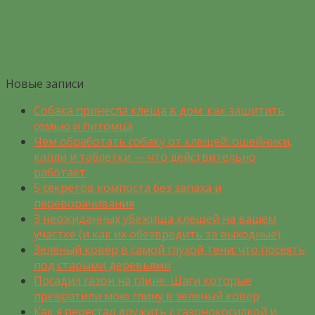
Новые записи
Собака принесла клеща в дом: как защитить
семью и питомца
Чем обработать собаку от клещей: ошейники,
капли и таблетки — что действительно
работает
5 секретов компоста без запаха и
переворачивания
3 неожиданных убежища клещей на вашем
участке (и как их обезвредить за выходные)
Зелёный ковёр в самой глухой тени: что посеять
под старыми деревьями
Посадил газон на глине. Шаги которые
превратили мою глину в зеленый ковер
Как я перестал дружить с газонокосилкой и