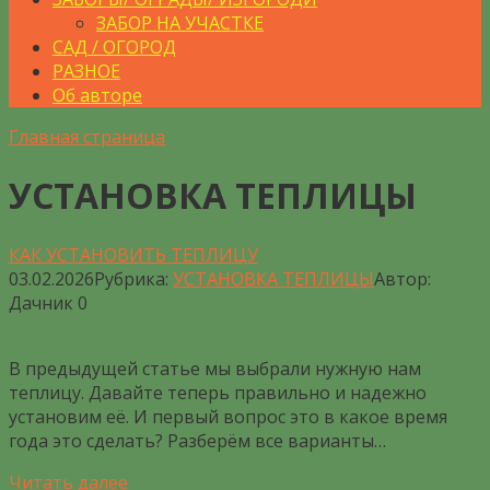
ЗАБОР НА УЧАСТКЕ
САД / ОГОРОД
РАЗНОЕ
Об авторе
Главная страница
УСТАНОВКА ТЕПЛИЦЫ
КАК УСТАНОВИТЬ ТЕПЛИЦУ
03.02.2026
Рубрика:
УСТАНОВКА ТЕПЛИЦЫ
Автор:
Дачник
0
В предыдущей статье мы выбрали нужную нам
теплицу. Давайте теперь правильно и надежно
установим её. И первый вопрос это в какое время
года это сделать? Разберём все варианты…
Читать далее